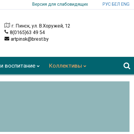
РУС
БЕЛ
ENG
Версия для слабовидящих
г. Пинск, ул. В.Хоружей, 12
8(0165)63 49 54
artpinsk@brest.by
и воспитание
Коллективы