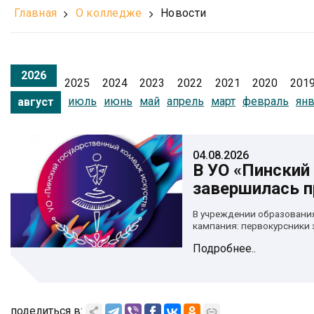
Главная
О колледже
Новости
2026
2025
2024
2023
2022
2021
2020
201
июль
июнь
май
апрель
март
февраль
ян
август
04.08.2026
В УО «Пинский
завершилась п
В учреждении образовани
кампания: первокурсники з
Подробнее..
поделиться в: