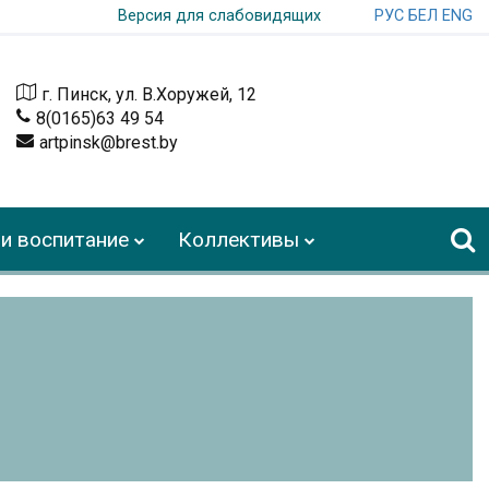
РУС
БЕЛ
ENG
Версия для слабовидящих
г. Пинск, ул. В.Хоружей, 12
8(0165)63 49 54
artpinsk@brest.by
и воспитание
Коллективы